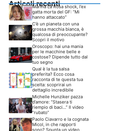
Articoli recenti
Marina La Rosa shock, l’ex
gatta morta del GF: “Mi
hanno attaccato”
C’è un pianeta con una
grossa macchia bianca, è
qualcosa di preoccupante?
Scopri il motivo
Oroscopo: hai una mania
per le macchine belle e
costose? Dipende tutto dal
tuo segno
Qual è la tua salsa
preferita? Ecco cosa
racconta di te questa tua
scelta: scoprirai un
dettaglio incredibile
Michelle Hunziker pazza
d’amore: “Stasera ti
riempio di baci…” Il video
“rubato”
Paolo Ciavarro e la cognata
Micol, in che rapporti
sono? Spunta un video