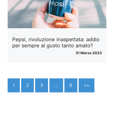
Pepsi, rivoluzione inaspettata: addio
per sempre al gusto tanto amato?
31 Marzo 2023
1
2
3
…
6
>>