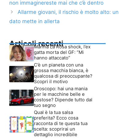
non immaginereste mai che c’è dentro
Allarme giovani, il rischio è molto alto: un
dato mette in allerta
Articoli recenti
Marina La Rosa shock, l’ex
gatta morta del GF: “Mi
hanno attaccato”
C’è un pianeta con una
grossa macchia bianca, è
qualcosa di preoccupante?
Scopri il motivo
Oroscopo: hai una mania
per le macchine belle e
costose? Dipende tutto dal
tuo segno
Qual è la tua salsa
preferita? Ecco cosa
racconta di te questa tua
scelta: scoprirai un
dettaglio incredibile