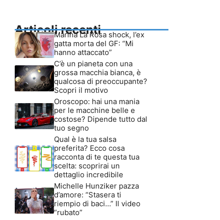
Articoli recenti
Marina La Rosa shock, l’ex
gatta morta del GF: “Mi
hanno attaccato”
C’è un pianeta con una
grossa macchia bianca, è
qualcosa di preoccupante?
Scopri il motivo
Oroscopo: hai una mania
per le macchine belle e
costose? Dipende tutto dal
tuo segno
Qual è la tua salsa
preferita? Ecco cosa
racconta di te questa tua
scelta: scoprirai un
dettaglio incredibile
Michelle Hunziker pazza
d’amore: “Stasera ti
riempio di baci…” Il video
“rubato”