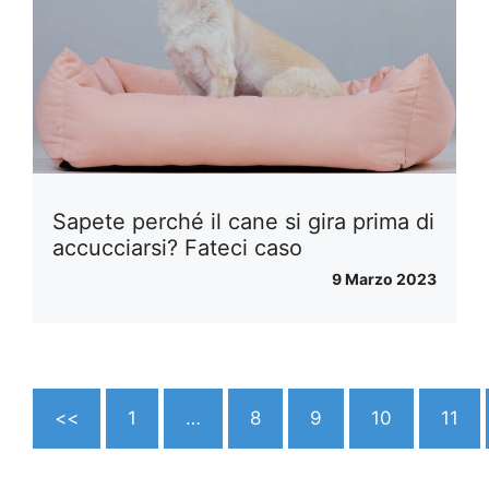
Sapete perché il cane si gira prima di
accucciarsi? Fateci caso
9 Marzo 2023
<<
1
…
8
9
10
11