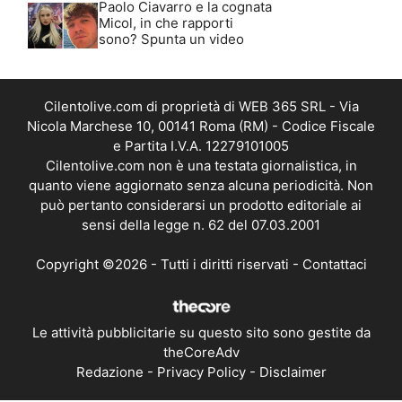
Paolo Ciavarro e la cognata
Micol, in che rapporti
sono? Spunta un video
Cilentolive.com di proprietà di WEB 365 SRL - Via
Nicola Marchese 10, 00141 Roma (RM) - Codice Fiscale
e Partita I.V.A. 12279101005
Cilentolive.com non è una testata giornalistica, in
quanto viene aggiornato senza alcuna periodicità. Non
può pertanto considerarsi un prodotto editoriale ai
sensi della legge n. 62 del 07.03.2001
Copyright ©2026 - Tutti i diritti riservati -
Contattaci
Le attività pubblicitarie su questo sito sono gestite da
theCoreAdv
Redazione
-
Privacy Policy
-
Disclaimer