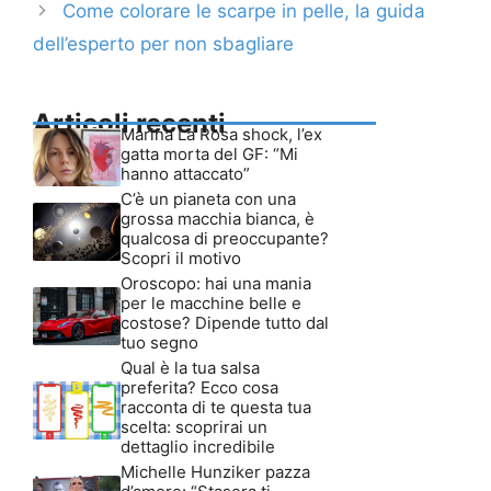
Come colorare le scarpe in pelle, la guida
dell’esperto per non sbagliare
Articoli recenti
Marina La Rosa shock, l’ex
gatta morta del GF: “Mi
hanno attaccato”
C’è un pianeta con una
grossa macchia bianca, è
qualcosa di preoccupante?
Scopri il motivo
Oroscopo: hai una mania
per le macchine belle e
costose? Dipende tutto dal
tuo segno
Qual è la tua salsa
preferita? Ecco cosa
racconta di te questa tua
scelta: scoprirai un
dettaglio incredibile
Michelle Hunziker pazza