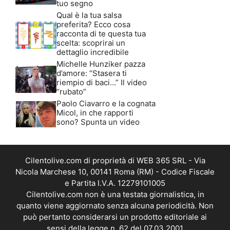
tuo segno
Qual è la tua salsa
preferita? Ecco cosa
racconta di te questa tua
scelta: scoprirai un
dettaglio incredibile
Michelle Hunziker pazza
d’amore: “Stasera ti
riempio di baci…” Il video
“rubato”
Paolo Ciavarro e la cognata
Micol, in che rapporti
sono? Spunta un video
Cilentolive.com di proprietà di WEB 365 SRL - Via
Nicola Marchese 10, 00141 Roma (RM) - Codice Fiscale
e Partita I.V.A. 12279101005
Cilentolive.com non è una testata giornalistica, in
quanto viene aggiornato senza alcuna periodicità. Non
può pertanto considerarsi un prodotto editoriale ai
sensi della legge n. 62 del 07.03.2001