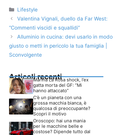
Categorie
Lifestyle
Valentina Vignali, duello da Far West:
“Commenti viscidi e squallidi”
Alluminio in cucina: devi usarlo in modo
giusto o metti in pericolo la tua famiglia |
Sconvolgente
Articoli recenti
Marina La Rosa shock, l’ex
gatta morta del GF: “Mi
hanno attaccato”
C’è un pianeta con una
grossa macchia bianca, è
qualcosa di preoccupante?
Scopri il motivo
Oroscopo: hai una mania
per le macchine belle e
costose? Dipende tutto dal