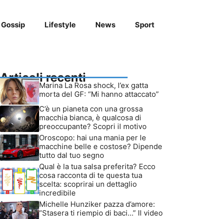
Gossip
Lifestyle
News
Sport
Articoli recenti
Marina La Rosa shock, l’ex gatta
morta del GF: “Mi hanno attaccato”
C’è un pianeta con una grossa
macchia bianca, è qualcosa di
preoccupante? Scopri il motivo
Oroscopo: hai una mania per le
macchine belle e costose? Dipende
tutto dal tuo segno
Qual è la tua salsa preferita? Ecco
cosa racconta di te questa tua
scelta: scoprirai un dettaglio
incredibile
Michelle Hunziker pazza d’amore:
“Stasera ti riempio di baci…” Il video