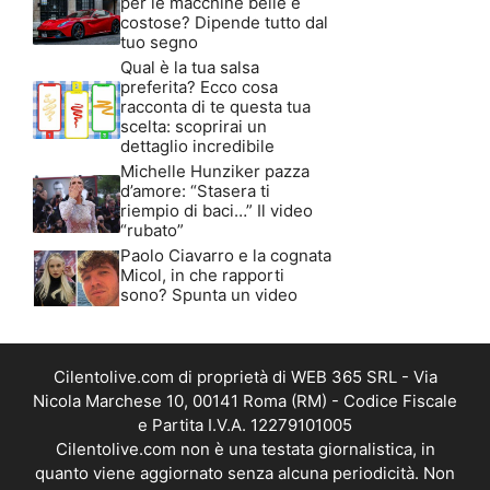
per le macchine belle e
costose? Dipende tutto dal
tuo segno
Qual è la tua salsa
preferita? Ecco cosa
racconta di te questa tua
scelta: scoprirai un
dettaglio incredibile
Michelle Hunziker pazza
d’amore: “Stasera ti
riempio di baci…” Il video
“rubato”
Paolo Ciavarro e la cognata
Micol, in che rapporti
sono? Spunta un video
Cilentolive.com di proprietà di WEB 365 SRL - Via
Nicola Marchese 10, 00141 Roma (RM) - Codice Fiscale
e Partita I.V.A. 12279101005
Cilentolive.com non è una testata giornalistica, in
quanto viene aggiornato senza alcuna periodicità. Non