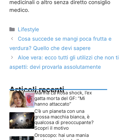
medicinali o altro senza diretto consiglio
medico.
Categorie
Lifestyle
Cosa succede se mangi poca frutta e
verdura? Quello che devi sapere
Aloe vera: ecco tutti gli utilizzi che non ti
aspetti: devi provarla assolutamente
Articoli recenti
Marina La Rosa shock, l’ex
gatta morta del GF: “Mi
hanno attaccato”
C’è un pianeta con una
grossa macchia bianca, è
qualcosa di preoccupante?
Scopri il motivo
Oroscopo: hai una mania