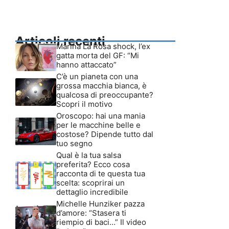
Articoli recenti
Marina La Rosa shock, l’ex
gatta morta del GF: “Mi
hanno attaccato”
C’è un pianeta con una
grossa macchia bianca, è
qualcosa di preoccupante?
Scopri il motivo
Oroscopo: hai una mania
per le macchine belle e
costose? Dipende tutto dal
tuo segno
Qual è la tua salsa
preferita? Ecco cosa
racconta di te questa tua
scelta: scoprirai un
dettaglio incredibile
Michelle Hunziker pazza
d’amore: “Stasera ti
riempio di baci…” Il video