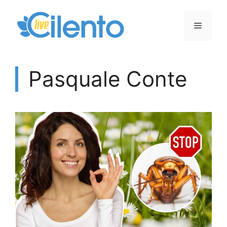
Vai
al
Menu
contenuto
Pasquale Conte