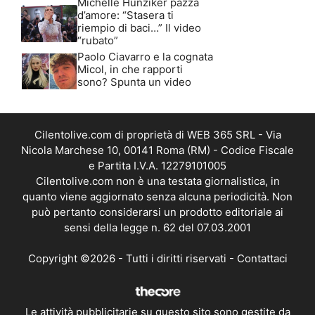
Michelle Hunziker pazza
d’amore: “Stasera ti
riempio di baci…” Il video
“rubato”
Paolo Ciavarro e la cognata
Micol, in che rapporti
sono? Spunta un video
Cilentolive.com di proprietà di WEB 365 SRL - Via
Nicola Marchese 10, 00141 Roma (RM) - Codice Fiscale
e Partita I.V.A. 12279101005
Cilentolive.com non è una testata giornalistica, in
quanto viene aggiornato senza alcuna periodicità. Non
può pertanto considerarsi un prodotto editoriale ai
sensi della legge n. 62 del 07.03.2001
Copyright ©2026 - Tutti i diritti riservati -
Contattaci
Le attività pubblicitarie su questo sito sono gestite da