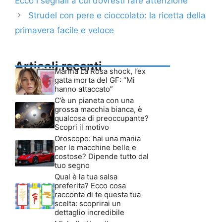
Ecco i segnali a cui dovresti fare attenzione
Strudel con pere e cioccolato: la ricetta della
primavera facile e veloce
Articoli recenti
Marina La Rosa shock, l’ex
gatta morta del GF: “Mi
hanno attaccato”
C’è un pianeta con una
grossa macchia bianca, è
qualcosa di preoccupante?
Scopri il motivo
Oroscopo: hai una mania
per le macchine belle e
costose? Dipende tutto dal
tuo segno
Qual è la tua salsa
preferita? Ecco cosa
racconta di te questa tua
scelta: scoprirai un
dettaglio incredibile