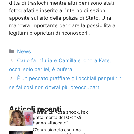
ditta di traslochi mentre altri beni sono stati
fotografati e inserito all’interno di sezioni
apposite sul sito della polizia di Stato. Una
manovra importante per dare la possibilità ai
legittimi proprietari di riconoscerli.
Categorie
News
Carlo fa infuriare Camilla e ignora Kate:
occhi solo per lei, è bufera
È un peccato graffiare gli occhiali per pulirli:
se fai così non dovrai più preoccuparti
Articoli recenti
Marina La Rosa shock, l’ex
gatta morta del GF: “Mi
hanno attaccato”
C’è un pianeta con una