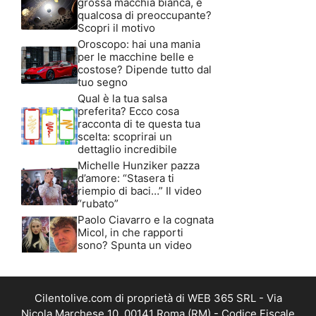
grossa macchia bianca, è
qualcosa di preoccupante?
Scopri il motivo
Oroscopo: hai una mania
per le macchine belle e
costose? Dipende tutto dal
tuo segno
Qual è la tua salsa
preferita? Ecco cosa
racconta di te questa tua
scelta: scoprirai un
dettaglio incredibile
Michelle Hunziker pazza
d’amore: “Stasera ti
riempio di baci…” Il video
“rubato”
Paolo Ciavarro e la cognata
Micol, in che rapporti
sono? Spunta un video
Cilentolive.com di proprietà di WEB 365 SRL - Via
Nicola Marchese 10, 00141 Roma (RM) - Codice Fiscale