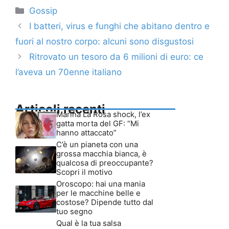
Categorie
Gossip
I batteri, virus e funghi che abitano dentro e
fuori al nostro corpo: alcuni sono disgustosi
Ritrovato un tesoro da 6 milioni di euro: ce
l’aveva un 70enne italiano
Articoli recenti
Marina La Rosa shock, l’ex
gatta morta del GF: “Mi
hanno attaccato”
C’è un pianeta con una
grossa macchia bianca, è
qualcosa di preoccupante?
Scopri il motivo
Oroscopo: hai una mania
per le macchine belle e
costose? Dipende tutto dal
tuo segno
Qual è la tua salsa