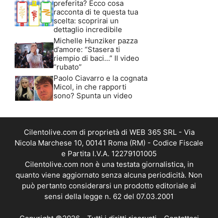
preferita? Ecco cosa
racconta di te questa tua
scelta: scoprirai un
dettaglio incredibile
Michelle Hunziker pazza
d’amore: “Stasera ti
riempio di baci…” Il video
“rubato”
Paolo Ciavarro e la cognata
Micol, in che rapporti
sono? Spunta un video
Cilentolive.com di proprietà di WEB 365 SRL - Via
Nicola Marchese 10, 00141 Roma (RM) - Codice Fiscale
e Partita I.V.A. 12279101005
Cilentolive.com non è una testata giornalistica, in
quanto viene aggiornato senza alcuna periodicità. Non
può pertanto considerarsi un prodotto editoriale ai
sensi della legge n. 62 del 07.03.2001