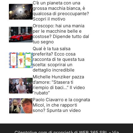
C’è un pianeta con una
grossa macchia bianca, è
qualcosa di preoccupante?
Scopri il motivo
Oroscopo: hai una mania
per le macchine belle e
costose? Dipende tutto dal
tuo segno
Qual è la tua salsa
preferita? Ecco cosa
racconta di te questa tua
scelta: scoprirai un
dettaglio incredibile
Michelle Hunziker pazza
d’amore: “Stasera ti
riempio di baci…” Il video
“rubato”
Paolo Ciavarro e la cognata
Micol, in che rapporti
sono? Spunta un video
Cilentolive.com di proprietà di WEB 365 SRL - Via