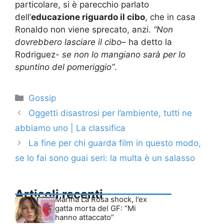
particolare, si è parecchio parlato
dell’
educazione riguardo il cibo
, che in casa
Ronaldo non viene sprecato, anzi.
“Non
dovrebbero lasciare il cibo
– ha detto la
Rodriguez-
se non lo mangiano sarà per lo
spuntino del pomeriggio”
.
Categorie
Gossip
Oggetti disastrosi per l’ambiente, tutti ne
abbiamo uno | La classifica
La fine per chi guarda film in questo modo,
se lo fai sono guai seri: la multa è un salasso
Articoli recenti
Marina La Rosa shock, l’ex
gatta morta del GF: “Mi
hanno attaccato”