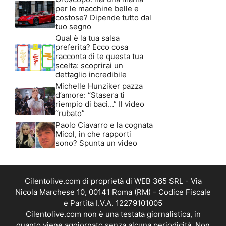
per le macchine belle e
costose? Dipende tutto dal
tuo segno
Qual è la tua salsa
preferita? Ecco cosa
racconta di te questa tua
scelta: scoprirai un
dettaglio incredibile
Michelle Hunziker pazza
d’amore: “Stasera ti
riempio di baci…” Il video
“rubato”
Paolo Ciavarro e la cognata
Micol, in che rapporti
sono? Spunta un video
Cilentolive.com di proprietà di WEB 365 SRL - Via
Nicola Marchese 10, 00141 Roma (RM) - Codice Fiscale
e Partita I.V.A. 12279101005
Cilentolive.com non è una testata giornalistica, in
quanto viene aggiornato senza alcuna periodicità. Non