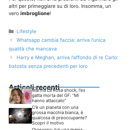
altri per primeggiare su di loro. Insomma, un
vero
imbroglione
!
Categorie
Lifestyle
Whatsapp cambia faccia: arriva l’unica
qualità che mancava
Harry e Meghan, arriva l’affondo di re Carlo:
batosta senza precedenti per loro
Articoli recenti
Marina La Rosa shock, l’ex
gatta morta del GF: “Mi
hanno attaccato”
C’è un pianeta con una
grossa macchia bianca, è
qualcosa di preoccupante?
Scopri il motivo
Oroscopo: hai una mania