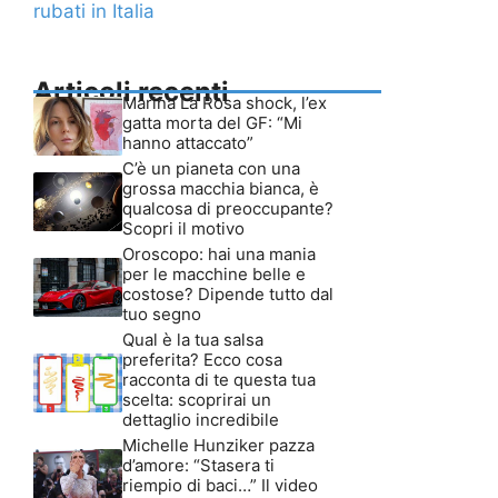
rubati in Italia
Articoli recenti
Marina La Rosa shock, l’ex
gatta morta del GF: “Mi
hanno attaccato”
C’è un pianeta con una
grossa macchia bianca, è
qualcosa di preoccupante?
Scopri il motivo
Oroscopo: hai una mania
per le macchine belle e
costose? Dipende tutto dal
tuo segno
Qual è la tua salsa
preferita? Ecco cosa
racconta di te questa tua
scelta: scoprirai un
dettaglio incredibile
Michelle Hunziker pazza
d’amore: “Stasera ti
riempio di baci…” Il video