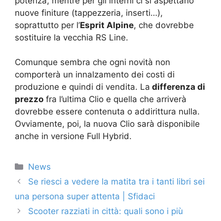
potenza, mentre per gli interni ci si aspettano
nuove finiture (tappezzeria, inserti…),
soprattutto per l’
Esprit Alpine
, che dovrebbe
sostituire la vecchia RS Line.
Comunque sembra che ogni novità non
comporterà un innalzamento dei costi di
produzione e quindi di vendita. La
differenza di
prezzo
fra l’ultima Clio e quella che arriverà
dovrebbe essere contenuta o addirittura nulla.
Ovviamente, poi, la nuova Clio sarà disponibile
anche in versione Full Hybrid.
Categorie
News
Se riesci a vedere la matita tra i tanti libri sei
una persona super attenta | Sfidaci
Scooter razziati in città: quali sono i più