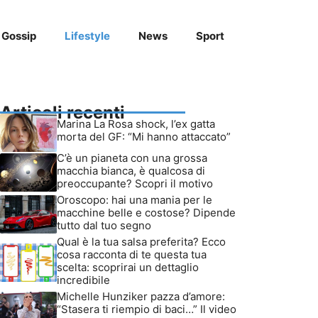
Gossip
Lifestyle
News
Sport
Articoli recenti
Marina La Rosa shock, l’ex gatta
morta del GF: “Mi hanno attaccato”
C’è un pianeta con una grossa
macchia bianca, è qualcosa di
preoccupante? Scopri il motivo
Oroscopo: hai una mania per le
macchine belle e costose? Dipende
tutto dal tuo segno
Qual è la tua salsa preferita? Ecco
cosa racconta di te questa tua
scelta: scoprirai un dettaglio
incredibile
Michelle Hunziker pazza d’amore:
“Stasera ti riempio di baci…” Il video