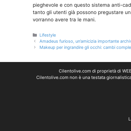
pieghevole e con questo sistema anti-cad
tanto gli utenti già possono pregustare un
vorranno avere tra le mani.
Categorie
Lifestyle
Amadeus furioso, un’amicizia importante archiviat
Makeup per ingrandire gli occhi: cambi complet
Cilentolive.com di proprietà di WE
Cilentolive.com non è una testata giornalistic
L