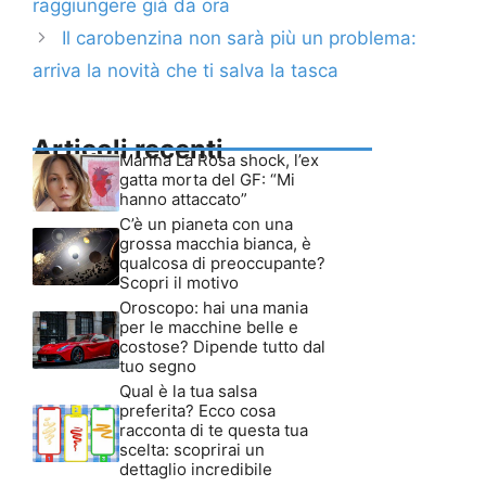
raggiungere già da ora
Il carobenzina non sarà più un problema:
arriva la novità che ti salva la tasca
Articoli recenti
Marina La Rosa shock, l’ex
gatta morta del GF: “Mi
hanno attaccato”
C’è un pianeta con una
grossa macchia bianca, è
qualcosa di preoccupante?
Scopri il motivo
Oroscopo: hai una mania
per le macchine belle e
costose? Dipende tutto dal
tuo segno
Qual è la tua salsa
preferita? Ecco cosa
racconta di te questa tua
scelta: scoprirai un
dettaglio incredibile