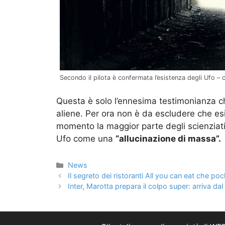
Secondo il pilota è confermata l’esistenza degli Ufo – 
Questa è solo l’ennesima testimonianza ch
aliene. Per ora non è da escludere che e
momento la maggior parte degli scienziati
Ufo come una
“allucinazione di massa”.
Categorie
News
Il segreto dei ristoranti All you can eat che po
Inter, Marotta prepara il colpo super: arriva da