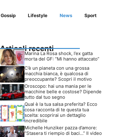
Gossip
Lifestyle
News
Sport
Articoli recenti
Marina La Rosa shock, l’ex gatta
morta del GF: “Mi hanno attaccato”
C’è un pianeta con una grossa
macchia bianca, è qualcosa di
preoccupante? Scopri il motivo
Oroscopo: hai una mania per le
macchine belle e costose? Dipende
tutto dal tuo segno
Qual è la tua salsa preferita? Ecco
cosa racconta di te questa tua
scelta: scoprirai un dettaglio
incredibile
Michelle Hunziker pazza d’amore:
“Stasera ti riempio di baci…” Il video