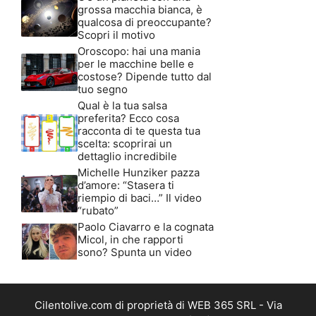
grossa macchia bianca, è
qualcosa di preoccupante?
Scopri il motivo
Oroscopo: hai una mania
per le macchine belle e
costose? Dipende tutto dal
tuo segno
Qual è la tua salsa
preferita? Ecco cosa
racconta di te questa tua
scelta: scoprirai un
dettaglio incredibile
Michelle Hunziker pazza
d’amore: “Stasera ti
riempio di baci…” Il video
“rubato”
Paolo Ciavarro e la cognata
Micol, in che rapporti
sono? Spunta un video
Cilentolive.com di proprietà di WEB 365 SRL - Via