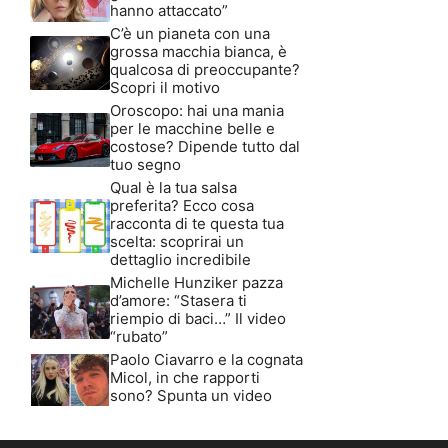
hanno attaccato”
C’è un pianeta con una
grossa macchia bianca, è
qualcosa di preoccupante?
Scopri il motivo
Oroscopo: hai una mania
per le macchine belle e
costose? Dipende tutto dal
tuo segno
Qual è la tua salsa
preferita? Ecco cosa
racconta di te questa tua
scelta: scoprirai un
dettaglio incredibile
Michelle Hunziker pazza
d’amore: “Stasera ti
riempio di baci…” Il video
“rubato”
Paolo Ciavarro e la cognata
Micol, in che rapporti
sono? Spunta un video