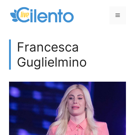
Vai
al
Menu
contenuto
Francesca
Guglielmino