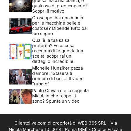
grossa macchia bianca, è
qualcosa di preoccupante?
Scopri il motivo
Oroscopo: hai una mania
per le macchine belle e
costose? Dipende tutto dal
tuo segno
Qual è la tua salsa
preferita? Ecco cosa
racconta di te questa tua
scelta: scoprirai un
dettaglio incredibile
Michelle Hunziker pazza
d’amore: “Stasera ti
riempio di baci…” Il video
“rubato”
Paolo Ciavarro e la cognata
Micol, in che rapporti
sono? Spunta un video
Cilentolive.com di proprietà di WEB 365 SRL - Via
Nicola Marchese 10, 00141 Roma (RM) - Codice Fiscale