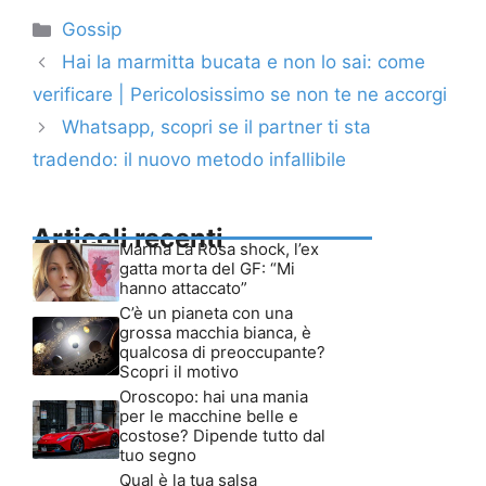
Categorie
Gossip
Hai la marmitta bucata e non lo sai: come
verificare | Pericolosissimo se non te ne accorgi
Whatsapp, scopri se il partner ti sta
tradendo: il nuovo metodo infallibile
Articoli recenti
Marina La Rosa shock, l’ex
gatta morta del GF: “Mi
hanno attaccato”
C’è un pianeta con una
grossa macchia bianca, è
qualcosa di preoccupante?
Scopri il motivo
Oroscopo: hai una mania
per le macchine belle e
costose? Dipende tutto dal
tuo segno
Qual è la tua salsa