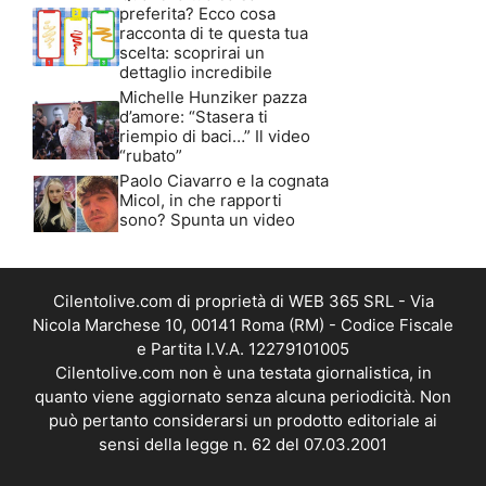
preferita? Ecco cosa
racconta di te questa tua
scelta: scoprirai un
dettaglio incredibile
Michelle Hunziker pazza
d’amore: “Stasera ti
riempio di baci…” Il video
“rubato”
Paolo Ciavarro e la cognata
Micol, in che rapporti
sono? Spunta un video
Cilentolive.com di proprietà di WEB 365 SRL - Via
Nicola Marchese 10, 00141 Roma (RM) - Codice Fiscale
e Partita I.V.A. 12279101005
Cilentolive.com non è una testata giornalistica, in
quanto viene aggiornato senza alcuna periodicità. Non
può pertanto considerarsi un prodotto editoriale ai
sensi della legge n. 62 del 07.03.2001